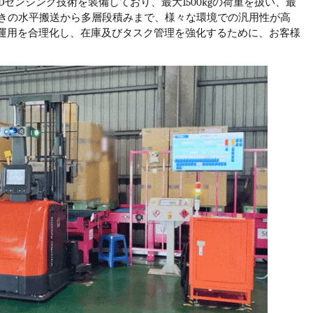
D
センシング技術を装備しており、最大
1500kg
の荷重を扱い、最
きの水平搬送から多層段積みまで、様々な環境での汎用性が高
運用を合理化し、在庫及びタスク管理を強化するために、お客様