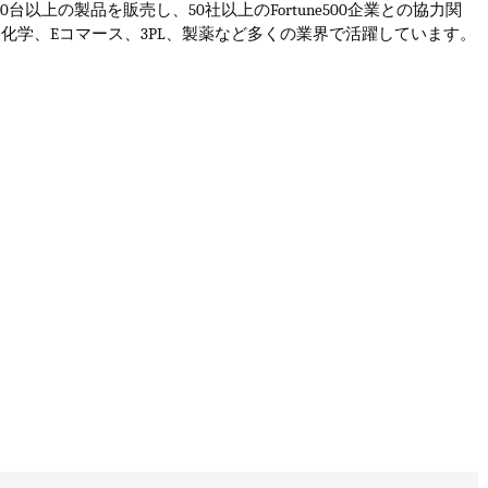
00
台以上の製品を販売し、
50
社以上の
Fortune500
企業との協力関
油化学、
E
コマース、
3PL
、製薬など多くの業界で活躍しています。