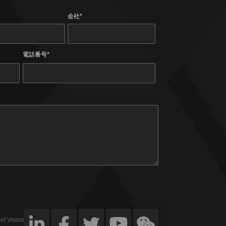
会社*
電話番号*
 of VisionNav.