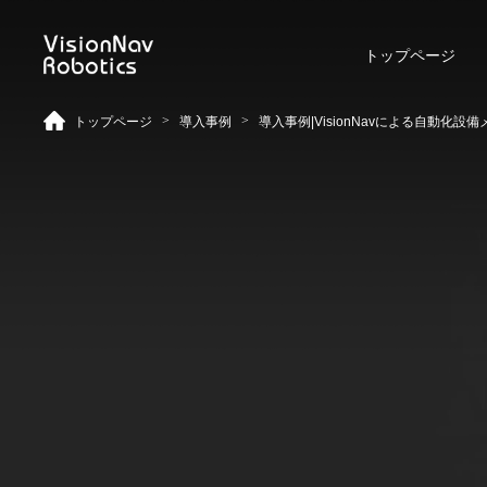
トップページ
>
>
トップページ
導入事例
導入事例|VisionNavによる自動化
リーチ型AGF
屋外向けカウンターバラン
ス型AGF
VNR 14
VNE 20-66
VNR 14
VNE 20-66
VNR 16
VNE30-66