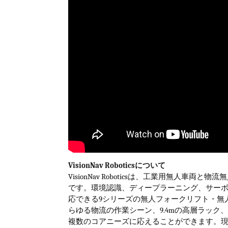
VisionNav Robotics
について
VisionNav Robotics
は、工業用無人車両と物流無
です。
環境認識、ディープラーニング、サー
応できる
9
シリーズの無人フォークリフト・無
らゆる物流の作業シーン、
9.4m
の高層ラック
複数のコアニーズに応えることができます。