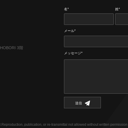
名*
姓*
メール*
CHOBORI 3階
メッセージ*
送信
eproduction, publication, or re-transmittal not allowed without written permission