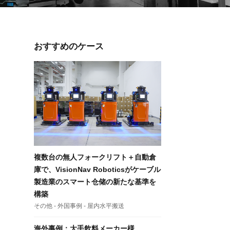
ントロー
おすすめのケース
コントロ
ム)
ントロー
複数台の無人フォークリフト＋自動倉
庫で、VisionNav Roboticsがケーブル
製造業のスマート仓储の新たな基準を
構築
その他 - 外国事例 - 屋内水平搬送
海外事例：大手飲料メーカー様