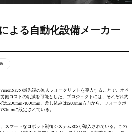
VNP20(VL)-66
VNST20(VL)-66
VNQ 50
自律走行搬送ロボット
RCS(ロボットコ
VNP15(VL)-07
(AMR)
ルシステム)
Navによる自動化設備メーカー
VNP20(VL)-07
RCS(ロボット
搬送
VNK 15
ールシステ
RCS(ロボットコ
VNK 15
ルシステム)
は
VisionNav
の最先端の無人フォークリフトを導入することで、オペ
、労働コストの削減を可能とした。プロジェクトには、それぞれ約
VNKQ20
ズは
1200mm
×
1000mm
、差し込みは
1200mm
方向から、フォークポ
は
780mm
に設定されている。
ク、スマートなロボット制御システム
RCS
が導入されている。この