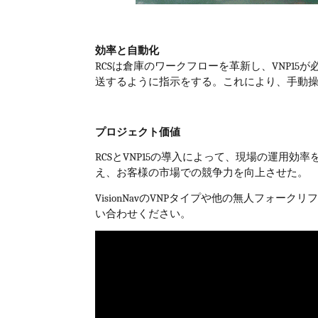
効率と自動化
RCS
は倉庫のワークフローを革新し、
VNP15
が
送するように指示をする。これにより、手動
プロジェクト価値
RCS
と
VNP15
の導入によって、現場の運用効率
え、お客様の市場での競争力を向上させた。
VisionNav
の
VNP
タイプや他の無人フォークリ
い合わせください。