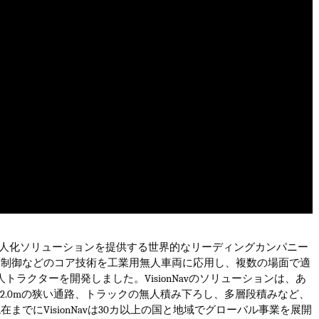
人化ソリューションを提供する世界的なリーディングカンパニー
ボ制御などのコア技術を工業用無人車両に応用し、複数の場面で適
人トラクターを開発しました。
VisionNav
のソリューションは、あ
、
2.0m
の狭い通路、トラックの無人積み下ろし、多層段積みなど、
現在までに
VisionNav
は
30
カ以上の国と地域でグローバル事業を展開