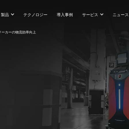
製品
テクノロジー
導入事例
サービス
ニュース
設備メーカーの物流効率向上
カウンターバランス型AGF
SLIM型AGF
無人トラクター
VNP 30
VNSL 14
VNQ 40
VNP 30
VNSL 14
VNQ 40
VNP15(VL)-66
VNST20
VNQ 60