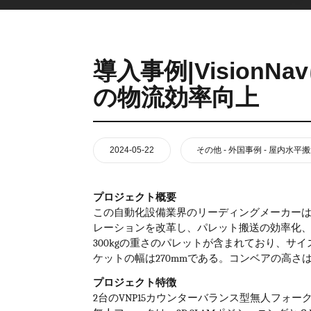
VNR 20
VNE35-66
VNE40-66
導入事例|Vision
の物流効率向上
2024-05-22
その他 - 外国事例 - 屋内水平
プロジェクト概要
この自動化設備業界のリーディングメーカー
レーションを改革し、パレット搬送の効率化
300kg
の重さのパレットが含まれており、サイ
ケットの幅は
270mm
である。コンベアの高さ
プロジェクト特徴
2
台の
VNP15
カウンターバランス型無人フォー