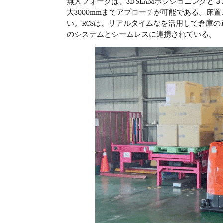
無人フォークは、
3D SLAM
ポジショニングと３
大
3000mm
までアプローチが可能である。床置
い。
RCS
は、リアルタイムなを活用して倉庫の
のシステムとシームレスに連携されている。