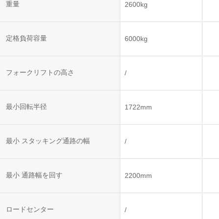
ット
ントロー
重量
2600kg
ボット
VNE35-
VNP15(VL)-07
(AMR)
ルシステ
コント
66
ム)
ロール
VNK 15
システ
定格負荷容量
6000kg
VNP20(VL)-07
ム)
VNE40-
RCS(ロ
66
フォークリフトの高さ
VNK 15
ボットコ
/
ントロー
ルシステ
ム)
VNKQ20
最小回転半径
1722mm
最小 スタッキング通路の幅
/
最小 通路幅を回す
2200mm
ロードセンター
/