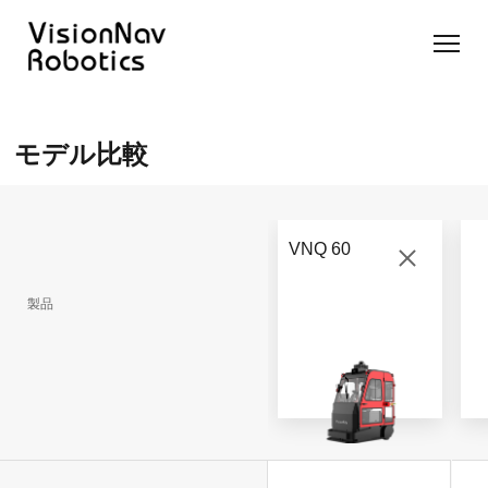
リーチ型
屋外向け
カウンタ
SLIM型
無人トラ
モデル選択
AGF
カウンタ
ーバラン
AGF
クター
に困ったら
モデル比較
ーバラン
ス型AGF
こちらへ
VNSL
ス型AGF
VNR 14
14
VNQ 40
モデル比較
VNE
VNP 30
お問い合わ
20-66
VNQ 60
せ
VNR 14
VNSL 14
VNQ 40
VNP 30
製品
VNE 20-
66
VNR 16
VNST20
VNQ 60
VNP15(VL)-66
VNE30-
VNR 20
VNST20(VL)-66
VNQ 50
66
VNP20(VL)-66
自律走行
RCS(ロ
搬送ロボ
ボットコ
RCS(ロ