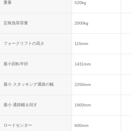
ット
ントロー
重量
520kg
ボット
VNE35-
VNP15(VL)-07
(AMR)
ルシステ
コント
66
ム)
ロール
VNK 15
システ
定格負荷容量
2000kg
VNP20(VL)-07
ム)
VNE40-
RCS(ロ
66
フォークリフトの高さ
VNK 15
ボットコ
115mm
ントロー
ルシステ
ム)
VNKQ20
最小回転半径
1431mm
最小 スタッキング通路の幅
2250mm
最小 通路幅を回す
1900mm
ロードセンター
600mm