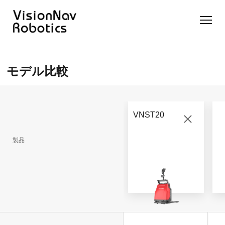
リーチ型
屋外向け
カウンタ
SLIM型
無人トラ
モデル選択
AGF
カウンタ
ーバラン
AGF
クター
に困ったら
モデル比較
ーバラン
ス型AGF
こちらへ
VNSL
ス型AGF
VNR 14
14
VNQ 40
モデル比較
VNE
VNP 30
お問い合わ
20-66
VNST20
せ
VNR 14
VNSL 14
VNQ 40
VNP 30
製品
VNE 20-
66
VNR 16
VNST20
VNQ 60
VNP15(VL)-66
VNE30-
VNR 20
VNST20(VL)-66
VNQ 50
66
VNP20(VL)-66
自律走行
RCS(ロ
搬送ロボ
ボットコ
RCS(ロ