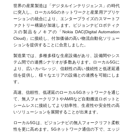
世界の産業製造は「デジタルインテリジェンス」の時代
に突入し、ローカル5Gのネットワークと産業用アプリケ
ーションの統合により、エンタープライズのスマートフ
ァクトリー構築が加速します。ビジョンナビロボティク
スの製品をノキアの「Nokia DAC(Digital Automation
Cloud)」に接続し、付加価値の高い物流自動化ソリュー
ションを提供することに合意しました。
製造業では、多種多様な生産設備があり、設備間やシス
テム間での連携シナリオが多数あります。ローカル5Gに
より、広いカバレッジ、信頼性の高い接続性と低遅延通
信を提供し、様々なエリアの設備との連携を可能にしま
す。
高速、信頼性、低遅延のローカル5Gネットワークを通じ
て、無人フォークリフトやAMRなど自動搬送ロボットと
シームレスに接続してより効率性、生産性や安全性の高
いソリューションを展開することが出来ます。
ローカル5Gは、ビジョンナビの無人フォークリフト柔軟
性を更に高めます。5Gネットワーク通信の下で、エッジ