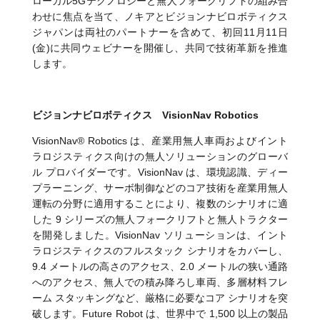
ローカル5Gテクノロジーと無人フォークリフトの組み合
わせに焦点を当て、ノキアとビジョンナビロボティクス
ジャパンは両社のパートナーを含めて、初回11月11日
(金)に共同ウェビナーを開催し、共同で技術革新を推進
します。
ビジョンナビロボティクス VisionNav Robotics
VisionNav® Robotics は、産業用無人車両およびイント
ラロジスティクス向けの無人ソリューションのグローバ
ル プロバイダーです。VisionNav は、環境認識、ディー
プラーニング、サーボ制御などのコア技術を産業用無人
運転の分野に適用することにより、複数のシナリオに適
した 9 シリーズの無人フォークリフトと無人トラクター
を開発しました。VisionNav ソリューションは、イント
ラロジスティクスのフルスタック シナリオをカバーし、
9.4 メートルの高さのアクセス、2.0 メートルの狭い通路
へのアクセス、無人での積み降ろし車両、多層材料フレ
ーム スタッキングなど、厳格に必要なコア シナリオを突
破します。Future Robot は、世界中で 1,500 以上の製品