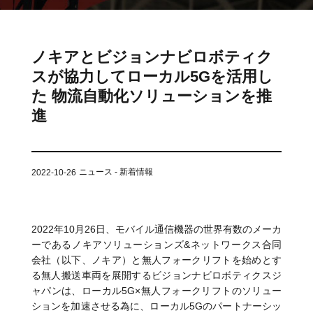
ット
ントロー
ボット
VNE35-
VNP15(VL)-07
(AMR)
ルシステ
コント
66
ム)
ロール
VNK 15
システ
ノキアとビジョンナビロボティク
VNP20(VL)-07
ム)
スが協力してローカル5Gを活用し
VNE40-
RCS(ロ
た 物流自動化ソリューションを推
66
VNK 15
ボットコ
進
ントロー
ルシステ
ム)
VNKQ20
ニュース - 新着情報
2022-10-26
2022年10月26日、モバイル通信機器の世界有数のメーカ
ーであるノキアソリューションズ&ネットワークス合同
会社（以下、ノキア）と無人フォークリフトを始めとす
る無人搬送車両を展開するビジョンナビロボティクスジ
ャパンは、ローカル5G×無人フォークリフトのソリュー
ションを加速させる為に、ローカル5Gのパートナーシッ