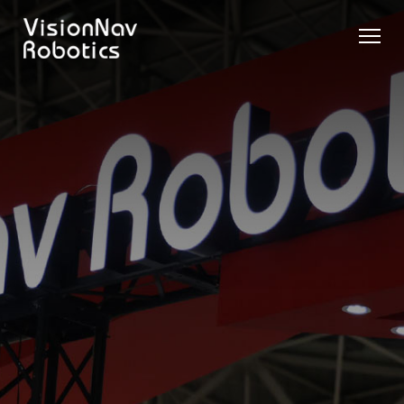
リーチ型
屋外向け
カウンタ
SLIM型
無人トラ
モデル選択
AGF
カウンタ
ーバラン
AGF
クター
に困ったら
ーバラン
ス型AGF
こちらへ
VNSL
ス型AGF
VNR 14
14
VNQ 40
モデル比較
VNE
VNP 30
お問い合わ
20-66
せ
VNR 14
VNSL 14
VNQ 40
VNP 30
VNE 20-
66
VNR 16
VNST20
VNQ 60
VNP15(VL)-66
VNE30-
VNR 20
VNST20(VL)-66
VNQ 50
66
VNP20(VL)-66
自律走行
RCS(ロ
搬送ロボ
ボットコ
RCS(ロ