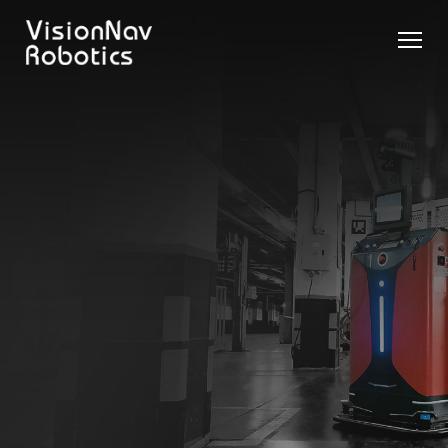
リーチ型
屋外向け
カウンタ
SLIM型
無人トラ
モデル選択
AGF
カウンタ
ーバラン
AGF
クター
に困ったら
ーバラン
ス型AGF
こちらへ
VNSL
ス型AGF
VNR 14
14
VNQ 40
モデル比較
VNE
VNP 30
お問い合わ
20-66
せ
VNR 14
VNSL 14
VNQ 40
VNP 30
VNE 20-
66
VNR 16
VNST20
VNQ 60
VNP15(VL)-66
VNE30-
VNR 20
VNST20(VL)-66
VNQ 50
66
VNP20(VL)-66
自律走行
RCS(ロ
搬送ロボ
ボットコ
RCS(ロ