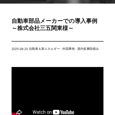
ット
ントロー
ボット
VNE35-
VNP15(VL)-07
(AMR)
ルシステ
コント
66
ム)
ロール
VNK 15
システ
自動車部品メーカーでの導入事例
VNP20(VL)-07
ム)
～株式会社三五関東様～
VNE40-
RCS(ロ
66
VNK 15
ボットコ
ントロー
自動車＆新エネルギー - 外国事例 - 屋内多層段積み
2025-08-20
ルシステ
ム)
VNKQ20