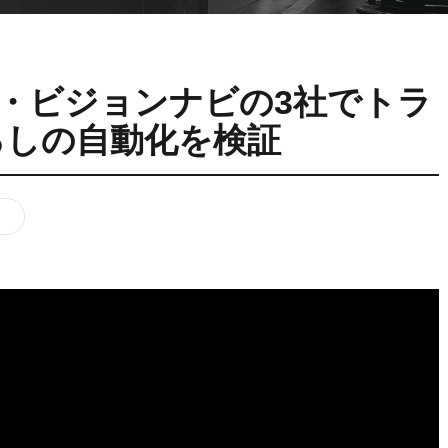
VNP20(VL)-66
VNST20(VL)-66
VNQ 50
自律走行搬送ロボット
RCS(ロボットコ
VNP15(VL)-07
(AMR)
ルシステム)
・ビジョンナビの3社でトラ
VNP20(VL)-07
ろしの自動化を検証
RCS(ロボット
し
VNK 15
ールシステ
RCS(ロボットコ
VNK 15
ルシステム)
VNKQ20