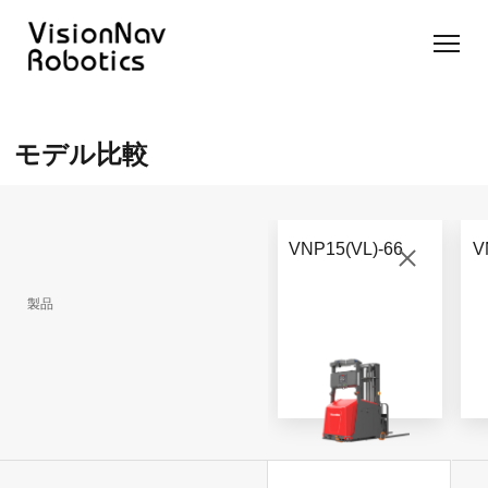
リーチ型
屋外向け
カウンタ
SLIM型
無人トラ
モデル選択
AGF
カウンタ
ーバラン
AGF
クター
に困ったら
モデル比較
ーバラン
ス型AGF
こちらへ
VNSL
ス型AGF
VNR 14
14
VNQ 40
モデル比較
VNE
VNP 30
お問い合わ
20-66
VNP15(VL)-66
V
せ
VNR 14
VNSL 14
VNQ 40
VNP 30
製品
VNE 20-
66
VNR 16
VNST20
VNQ 60
VNP15(VL)-66
VNE30-
VNR 20
VNST20(VL)-66
VNQ 50
66
VNP20(VL)-66
自律走行
RCS(ロ
搬送ロボ
ボットコ
RCS(ロ