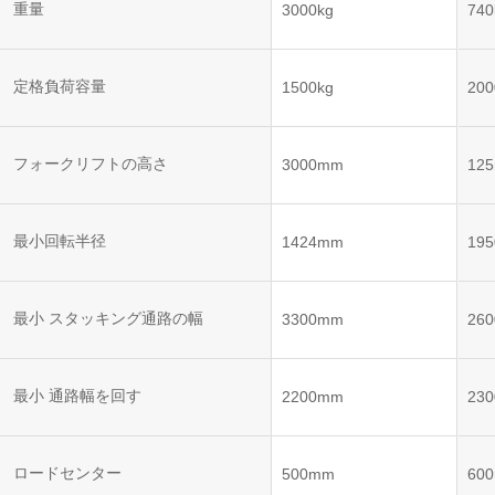
ット
ントロー
重量
3000kg
740
ボット
VNE35-
VNP15(VL)-07
(AMR)
ルシステ
コント
66
ム)
ロール
VNK 15
システ
定格負荷容量
1500kg
200
VNP20(VL)-07
ム)
VNE40-
RCS(ロ
66
フォークリフトの高さ
VNK 15
ボットコ
3000mm
12
ントロー
ルシステ
ム)
VNKQ20
最小回転半径
1424mm
19
最小 スタッキング通路の幅
3300mm
26
最小 通路幅を回す
2200mm
23
ロードセンター
500mm
60