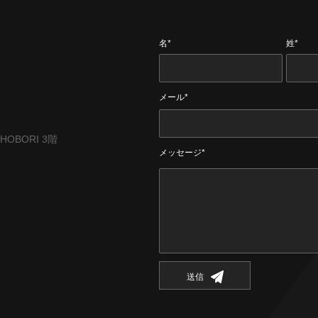
名*
姓*
メール*
CHOBORI 3階
メッセージ*
送信