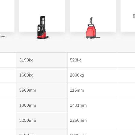
VNP20(VL)-66
VNST20(VL)-66
VNQ 50
自律走行搬送ロボット
RCS(ロボットコ
VNP15(VL)-07
(AMR)
ルシステム)
VNP20(VL)-07
3190kg
520kg
RCS(ロボット
VNK 15
ールシステ
1600kg
2000kg
RCS(ロボットコ
VNK 15
ルシステム)
5500mm
115mm
VNKQ20
1800mm
1431mm
3250mm
2250mm