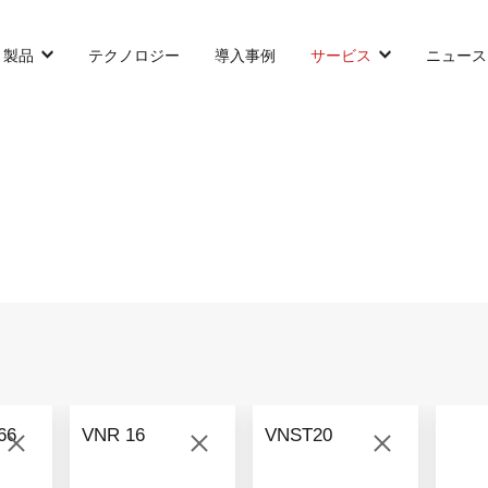
製品
テクノロジー
導入事例
サービス
ニュース
カウンターバランス型AGF
SLIM型AGF
無人トラクター
VNP 30
VNSL 14
VNQ 40
VNP 30
VNSL 14
VNQ 40
66
VNR 16
VNST20
VNP15(VL)-66
VNST20
VNQ 60