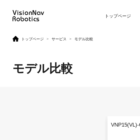
トップページ
>
>
トップページ
サービス
モデル比較
リーチ型AGF
屋外向けカウンターバラン
ス型AGF
モデル比較
VNR 14
VNE 20-66
VNR 14
VNE 20-66
VNP15(VL)-
VNR 16
VNE30-66