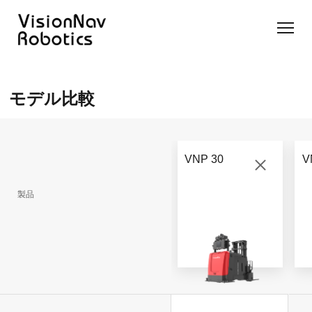
リーチ型
屋外向け
カウンタ
SLIM型
無人トラ
モデル選択
AGF
カウンタ
ーバラン
AGF
クター
に困ったら
モデル比較
ーバラン
ス型AGF
こちらへ
VNSL
ス型AGF
VNR 14
14
VNQ 40
モデル比較
VNE
VNP 30
お問い合わ
20-66
VNP 30
V
せ
VNR 14
VNSL 14
VNQ 40
VNP 30
製品
VNE 20-
66
VNR 16
VNST20
VNQ 60
VNP15(VL)-66
VNE30-
VNR 20
VNST20(VL)-66
VNQ 50
66
VNP20(VL)-66
自律走行
RCS(ロ
搬送ロボ
ボットコ
RCS(ロ