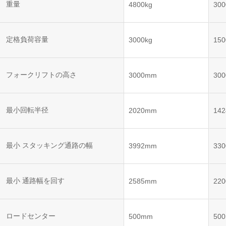
ット
ントロー
重量
4800kg
300
ボット
VNE35-
VNP15(VL)-07
(AMR)
ルシステ
コント
66
ム)
ロール
VNK 15
システ
定格負荷容量
3000kg
150
VNP20(VL)-07
ム)
VNE40-
RCS(ロ
66
フォークリフトの高さ
VNK 15
ボットコ
3000mm
30
ントロー
ルシステ
ム)
VNKQ20
最小回転半径
2020mm
14
最小 スタッキング通路の幅
3992mm
33
最小 通路幅を回す
2585mm
22
ロードセンター
500mm
50