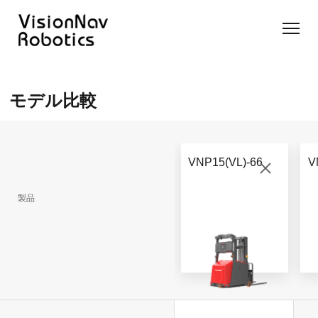
リーチ型
屋外向け
カウンタ
SLIM型
無人トラ
モデル選択
AGF
カウンタ
ーバラン
AGF
クター
に困ったら
モデル比較
ーバラン
ス型AGF
こちらへ
VNSL
ス型AGF
VNR 14
14
VNQ 40
モデル比較
VNE
VNP 30
お問い合わ
20-66
VNP15(VL)-66
V
せ
VNR 14
VNSL 14
VNQ 40
VNP 30
製品
VNE 20-
66
VNR 16
VNST20
VNQ 60
VNP15(VL)-66
VNE30-
VNR 20
VNST20(VL)-66
VNQ 50
66
VNP20(VL)-66
自律走行
RCS(ロ
搬送ロボ
ボットコ
RCS(ロ