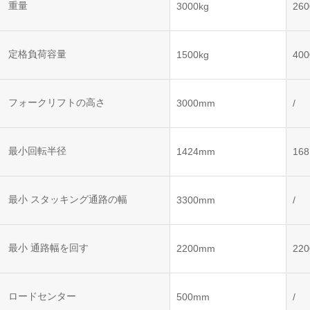
ット
ントロー
重量
3000kg
260
ボット
VNE35-
VNP15(VL)-07
(AMR)
ルシステ
コント
66
ム)
ロール
VNK 15
システ
定格負荷容量
1500kg
400
VNP20(VL)-07
ム)
VNE40-
RCS(ロ
66
フォークリフトの高さ
VNK 15
ボットコ
3000mm
/
ントロー
ルシステ
ム)
VNKQ20
最小回転半径
1424mm
16
最小 スタッキング通路の幅
3300mm
/
最小 通路幅を回す
2200mm
22
ロードセンター
500mm
/