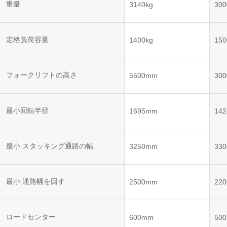
ット
重量
3140kg
300
VNE35-
VNP15(VL)-07
(AMR)
66
VNK 15
定格負荷容量
1400kg
150
VNP20(VL)-07
VNE40-
66
フォークリフトの高さ
VNK 15
5500mm
30
VNKQ20
最小回転半径
1695mm
14
RCS(ロ
ボットコ
RCS(ロ
ントロー
最小 スタッキング通路の幅
3250mm
33
ボット
ルシステ
コント
ム)
ロール
システ
最小 通路幅を回す
2500mm
22
ム)
RCS(ロ
ロードセンター
600mm
50
ボットコ