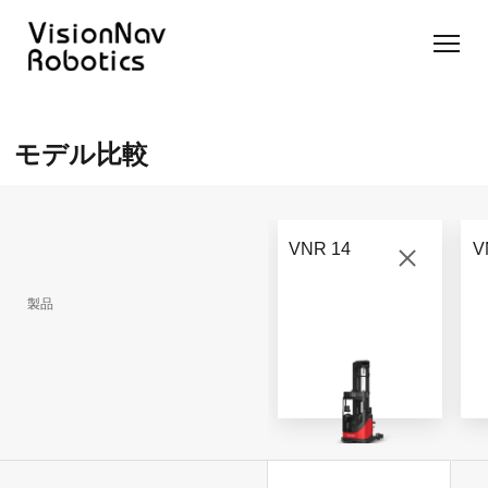
リーチ型
屋外向け
カウンタ
SLIM型
無人トラ
モデル選択
AGF
カウンタ
ーバラン
AGF
クター
に困ったら
モデル比較
ーバラン
ス型AGF
こちらへ
VNSL
ス型AGF
VNR 14
14
VNQ 40
モデル比較
VNE
VNP 30
お問い合わ
20-66
VNR 14
V
せ
VNR 14
VNSL 14
VNQ 40
VNP 30
製品
VNE 20-
66
VNR 16
VNST20-
VNQ 60
VNP15(VL)-66
66
VNE30-
VNR 20
VNQ 50
66
VNP20(VL)-66
VNST20-
自律走行
SINGLE
搬送ロボ