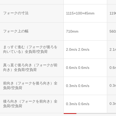
ントロー
ルシステ
ム)
フォークの寸法
1115×100×45mm
11
フォーク上の幅
710mm
56
まっすぐ進む（フォークが後ろを
2.0m/s 2.0m/s
2.1
向いている）全負荷/空負荷
真っ直ぐ後ろ向き（フォークが前
0.6m/s 0.6m/s
0.6
向き）全負荷/空負荷
前向き（フォークを後ろ向き）全
0.3
0.3m/s 0.6m/s
負荷/空負荷
後ろ向き（フォークを前向き）全
0.3
0.3m/s 0.6m/s
負荷/空負荷