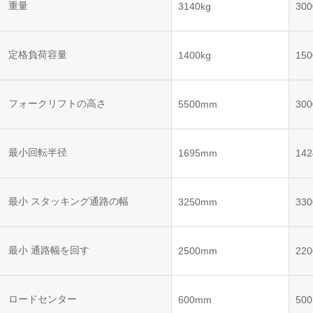
ット
ントロー
重量
3140kg
300
ボット
VNE35-
VNP15(VL)-07
(AMR)
ルシステ
コント
66
ム)
ロール
VNK 15
システ
定格負荷容量
1400kg
150
VNP20(VL)-07
ム)
VNE40-
RCS(ロ
66
フォークリフトの高さ
VNK 15
ボットコ
5500mm
30
ントロー
ルシステ
ム)
VNKQ20
最小回転半径
1695mm
14
最小 スタッキング通路の幅
3250mm
33
最小 通路幅を回す
2500mm
22
ロードセンター
600mm
50