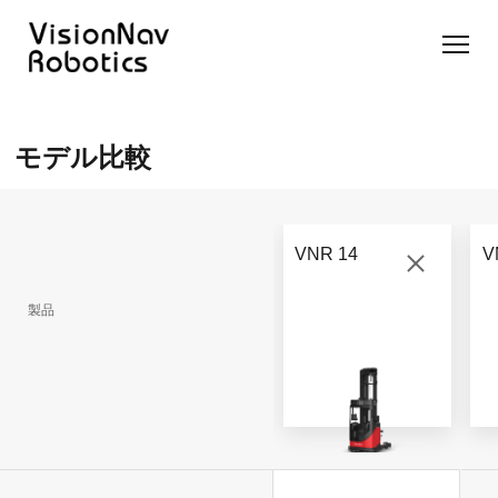
リーチ型
屋外向け
カウンタ
SLIM型
無人トラ
モデル選択
AGF
カウンタ
ーバラン
AGF
クター
に困ったら
モデル比較
ーバラン
ス型AGF
こちらへ
VNSL
ス型AGF
VNR 14
14
VNQ 40
モデル比較
VNE
VNP 30
お問い合わ
20-66
VNR 14
V
せ
VNR 14
VNSL 14
VNQ 40
VNP 30
製品
VNE 20-
66
VNR 16
VNST20
VNQ 60
VNP15(VL)-66
VNE30-
VNR 20
VNST20(VL)-66
VNQ 50
66
VNP20(VL)-66
自律走行
RCS(ロ
搬送ロボ
ボットコ
RCS(ロ