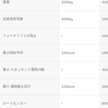
ット
ントロー
重量
2600kg
319
ボット
VNE35-
VNP15(VL)-07
(AMR)
ルシステ
コント
66
ム)
ロール
VNK 15
システ
定格負荷容量
4000kg
160
VNP20(VL)-07
ム)
VNE40-
RCS(ロ
66
フォークリフトの高さ
VNK 15
ボットコ
/
55
ントロー
ルシステ
ム)
VNKQ20
最小回転半径
1681mm
18
最小 スタッキング通路の幅
/
32
最小 通路幅を回す
2200mm
25
ロードセンター
/
60