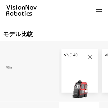
リーチ型
屋外向け
カウンタ
SLIM型
無人トラ
モデル選択
AGF
カウンタ
ーバラン
AGF
クター
に困ったら
モデル比較
ーバラン
ス型AGF
こちらへ
VNSL
ス型AGF
VNR 14
14
VNQ 40
モデル比較
VNE
VNP 30
お問い合わ
20-66
VNQ 40
V
せ
VNR 14
VNSL 14
VNQ 40
VNP 30
製品
VNE 20-
66
VNR 16
VNST20
VNQ 60
VNP15(VL)-66
VNE30-
VNR 20
VNST20(VL)-66
VNQ 50
66
VNP20(VL)-66
自律走行
RCS(ロ
搬送ロボ
ボットコ
RCS(ロ