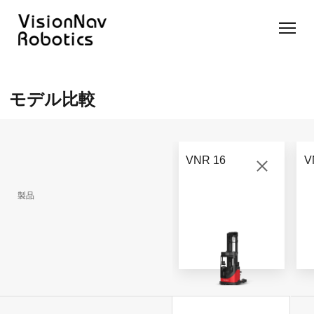
リーチ型
屋外向け
カウンタ
SLIM型
無人トラ
モデル選択
AGF
カウンタ
ーバラン
AGF
クター
に困ったら
モデル比較
ーバラン
ス型AGF
こちらへ
VNSL
ス型AGF
VNR 14
14
VNQ 40
モデル比較
VNE
VNP 30
お問い合わ
20-66
VNR 16
V
せ
VNR 14
VNSL 14
VNQ 40
VNP 30
製品
VNE 20-
66
VNR 16
VNST20
VNQ 60
VNP15(VL)-66
VNE30-
VNR 20
VNST20(VL)-66
VNQ 50
66
VNP20(VL)-66
自律走行
RCS(ロ
搬送ロボ
ボットコ
RCS(ロ