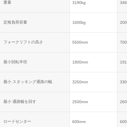
ット
ントロー
重量
3190kg
346
ボット
VNE35-
VNP15(VL)-07
(AMR)
ルシステ
コント
66
ム)
ロール
VNK 15
システ
定格負荷容量
1600kg
200
VNP20(VL)-07
ム)
VNE40-
RCS(ロ
66
フォークリフトの高さ
VNK 15
ボットコ
5500mm
70
ントロー
ルシステ
ム)
VNKQ20
最小回転半径
1800mm
19
最小 スタッキング通路の幅
3250mm
33
最小 通路幅を回す
2500mm
26
ロードセンター
600mm
60