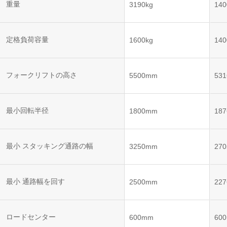
ット
ントロー
重量
3190kg
140
ボット
VNE35-
VNP15(VL)-07
(AMR)
ルシステ
コント
66
ム)
ロール
VNK 15
システ
定格負荷容量
1600kg
140
VNP20(VL)-07
ム)
VNE40-
RCS(ロ
66
フォークリフトの高さ
VNK 15
ボットコ
5500mm
53
ントロー
ルシステ
ム)
VNKQ20
最小回転半径
1800mm
18
最小 スタッキング通路の幅
3250mm
27
最小 通路幅を回す
2500mm
22
ロードセンター
600mm
60