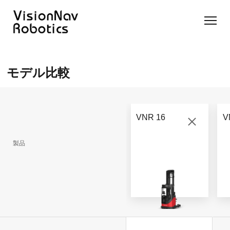
リーチ型
屋外向け
カウンタ
SLIM型
無人トラ
モデル選択
AGF
カウンタ
ーバラン
AGF
クター
に困ったら
モデル比較
ーバラン
ス型AGF
こちらへ
VNSL
ス型AGF
VNR 14
14
VNQ 40
モデル比較
VNE
VNP 30
お問い合わ
20-66
VNR 16
V
せ
VNR 14
VNSL 14
VNQ 40
VNP 30
製品
VNE 20-
66
VNR 16
VNST20
VNQ 60
VNP15(VL)-66
VNE30-
VNR 20
VNST20(VL)-66
VNQ 50
66
VNP20(VL)-66
自律走行
RCS(ロ
搬送ロボ
ボットコ
RCS(ロ