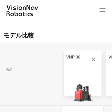
リーチ型
屋外向け
カウンタ
SLIM型
無人トラ
モデル選択
AGF
カウンタ
ーバラン
AGF
クター
に困ったら
モデル比較
ーバラン
ス型AGF
こちらへ
VNSL
ス型AGF
VNR 14
14
VNQ 40
モデル比較
VNE
VNP 30
お問い合わ
20-66
VNP 30
V
せ
VNR 14
VNSL 14
VNQ 40
VNP 30
製品
VNE 20-
66
VNR 16
VNST20-
VNQ 60
VNP15(VL)-66
66
VNE30-
VNR 20
VNQ 50
66
VNP20(VL)-66
VNST20-
自律走行
SINGLE
搬送ロボ