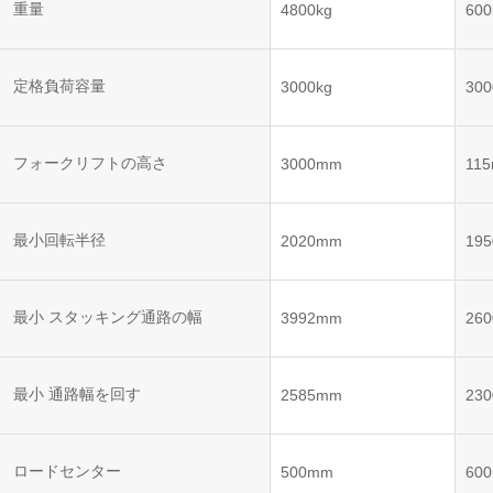
ット
重量
4800kg
600
VNE35-
VNP15(VL)-07
(AMR)
66
VNK 15
定格負荷容量
3000kg
300
VNP20(VL)-07
VNE40-
66
フォークリフトの高さ
VNK 15
3000mm
11
VNKQ20
最小回転半径
2020mm
19
RCS(ロ
ボットコ
RCS(ロ
ントロー
最小 スタッキング通路の幅
3992mm
26
ボット
ルシステ
コント
ム)
ロール
システ
最小 通路幅を回す
2585mm
23
ム)
RCS(ロ
ロードセンター
500mm
60
ボットコ