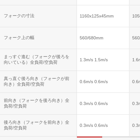
ントロー
ルシステ
ム)
フォークの寸法
1160x125x45mm
10
フォーク上の幅
560/680mm
56
まっすぐ進む（フォークが後ろを
1.3m/s 1.5m/s
1.6
向いている）全負荷/空負荷
真っ直ぐ後ろ向き（フォークが前
0.6m/s 0.6m/s
0.6
向き）全負荷/空負荷
前向き（フォークを後ろ向き）全
0.3m/s 0.6m/s
0.3
負荷/空負荷
後ろ向き（フォークを前向き）全
0.3m/s 0.6m/s
0.3
負荷/空負荷