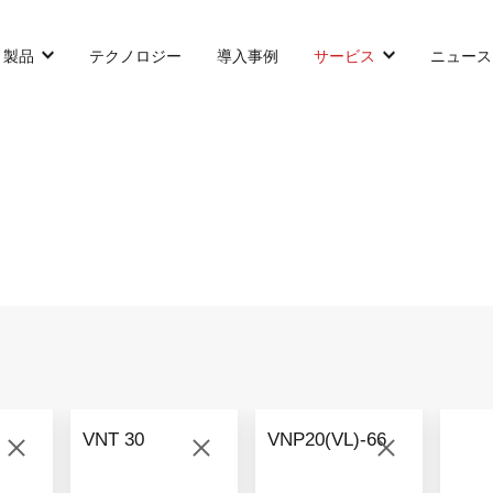
製品
テクノロジー
導入事例
サービス
ニュース
カウンターバランス型AGF
SLIM型AGF
無人トラクター
VNP 30
VNSL 14
VNQ 40
VNP 30
VNSL 14
VNQ 40
VNT 30
VNP20(VL)-66
VNP15(VL)-66
VNST20
VNQ 60