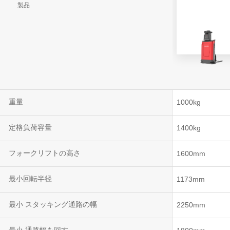
製品
VNR 20
VNE35-66
VNE40-66
重量
1000kg
定格負荷容量
1400kg
フォークリフトの高さ
1600mm
最小回転半径
1173mm
最小 スタッキング通路の幅
2250mm