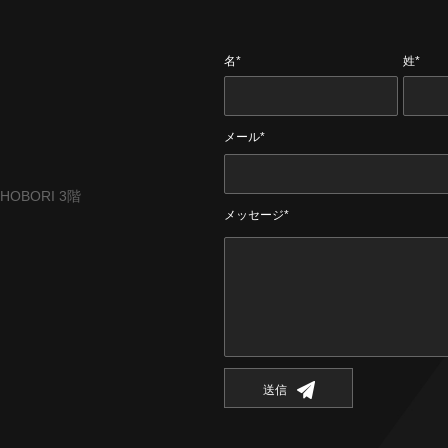
名*
姓*
メール*
CHOBORI 3階
メッセージ*
送信