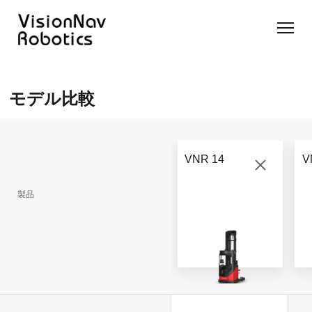
リーチ型
屋外向け
カウンタ
SLIM型
無人トラ
モデル選択
AGF
カウンタ
ーバラン
AGF
クター
に困ったら
モデル比較
ーバラン
ス型AGF
こちらへ
VNSL
ス型AGF
VNR 14
14
VNQ 40
モデル比較
VNE
VNP 30
お問い合わ
20-66
VNR 14
V
せ
VNR 14
VNSL 14
VNQ 40
VNP 30
製品
VNE 20-
66
VNR 16
VNST20
VNQ 60
VNP15(VL)-66
VNE30-
VNR 20
VNST20(VL)-66
VNQ 50
66
VNP20(VL)-66
自律走行
RCS(ロ
搬送ロボ
ボットコ
RCS(ロ