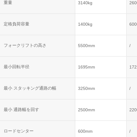
ット
ントロー
重量
3140kg
260
ボット
VNE35-
VNP15(VL)-07
(AMR)
ルシステ
コント
66
ム)
ロール
VNK 15
システ
定格負荷容量
1400kg
600
VNP20(VL)-07
ム)
VNE40-
RCS(ロ
66
フォークリフトの高さ
VNK 15
ボットコ
5500mm
/
ントロー
ルシステ
ム)
VNKQ20
最小回転半径
1695mm
17
最小 スタッキング通路の幅
3250mm
/
最小 通路幅を回す
2500mm
22
ロードセンター
600mm
/