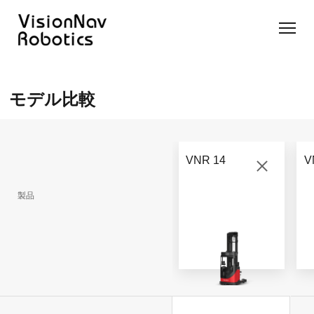
リーチ型
屋外向け
カウンタ
SLIM型
無人トラ
モデル選択
AGF
カウンタ
ーバラン
AGF
クター
に困ったら
モデル比較
ーバラン
ス型AGF
こちらへ
VNSL
ス型AGF
VNR 14
14
VNQ 40
モデル比較
VNE
VNP 30
お問い合わ
20-66
VNR 14
V
せ
VNR 14
VNSL 14
VNQ 40
VNP 30
製品
VNE 20-
66
VNR 16
VNST20
VNQ 60
VNP15(VL)-66
VNE30-
VNR 20
VNST20(VL)-66
VNQ 50
66
VNP20(VL)-66
自律走行
RCS(ロ
搬送ロボ
ボットコ
RCS(ロ