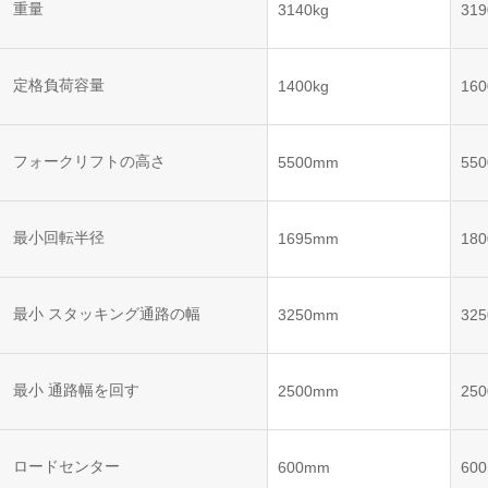
ット
ントロー
重量
3140kg
319
ボット
VNE35-
VNP15(VL)-07
(AMR)
ルシステ
コント
66
ム)
ロール
VNK 15
システ
定格負荷容量
1400kg
160
VNP20(VL)-07
ム)
VNE40-
RCS(ロ
66
フォークリフトの高さ
VNK 15
ボットコ
5500mm
55
ントロー
ルシステ
ム)
VNKQ20
最小回転半径
1695mm
18
最小 スタッキング通路の幅
3250mm
32
最小 通路幅を回す
2500mm
25
ロードセンター
600mm
60